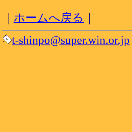
｜
ホームへ戻る
｜
t-shinpo@super.win.or.jp