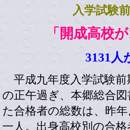
入学試験
「開成高校が
3131
平成九年度入学試験前
の正午過ぎ、本郷総合図
た合格者の総数は、昨年
一人。出身高校別の合格