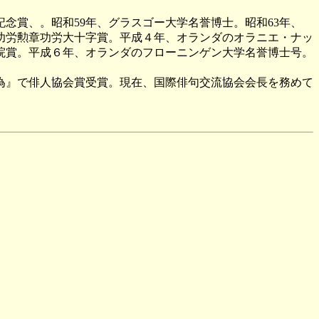
念賞、。昭和59年、グラスゴー大学名誉博士。昭和63年、
功労勲章功労大十字賞。平成４年、オランダのオラニエ・ナッ
院賞。平成６年、オランダのフローニンゲン大学名誉博士号。
為』で俳人協会賞受賞。現在、国際俳句交流協会会長を務めて