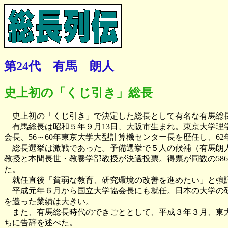
第24代 有馬 朗人
史上初の「くじ引き」総長
史上初の「くじ引き」で決定した総長として有名な有馬総
有馬総長は昭和５年９月13日、大阪市生まれ。東京大学理学
会長、56～60年東京大学大型計算機センター長を歴任し、6
総長選挙は激戦であった。予備選挙で５人の候補（有馬朗人
教授と本間長世・教養学部教授が決選投票。得票が同数の58
た。
就任直後「貧弱な教育、研究環境の改善を進めたい」と強
平成元年６月から国立大学協会長にも就任。日本の大学の研
を造った業績は大きい。
また、有馬総長時代のできごととして、平成３年３月、東大
ちに告辞を述べた。