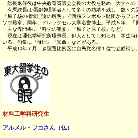
総長退任後は中央教育審議会会長の大役を務め、大学への
有馬総長は理論物理学者として多くの功績を残し、数々の受賞
「原子核の構造理論の解明」で西独フンボルト財団からフン
ソウ勲章。同年、ドレックセル大学名誉博士。平成５年、「
主な専門書に『科学の饗宴』『原子と原子核』など。
現在は理化学研究所理事長。俳人としても知られ、学生時代
いる。句集に『母国』『知命』などがある。
平成10年７月、参院選比例区に自民党名簿１位で立候補し
材料工学科研究生
アルメル・フコさん（仏）