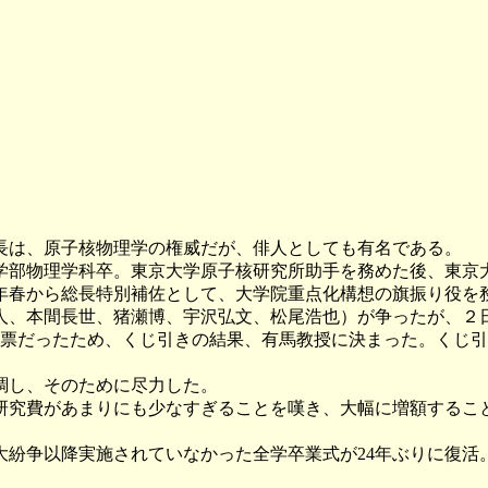
長は、原子核物理学の権威だが、俳人としても有名である。
部物理学科卒。東京大学原子核研究所助手を務めた後、東京大
2年春から総長特別補佐として、大学院重点化構想の旗振り役を務
、本間長世、猪瀬博、宇沢弘文、松尾浩也）が争ったが、２
6票だったため、くじ引きの結果、有馬教授に決まった。くじ引
調し、そのために尽力した。
究費があまりにも少なすぎることを嘆き、大幅に増額するこ
紛争以降実施されていなかった全学卒業式が24年ぶりに復活