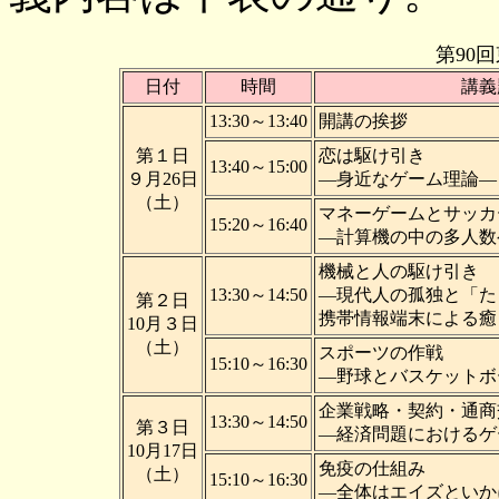
第90
日付
時間
講義
13:30～13:40
開講の挨拶
第１日
恋は駆け引き
13:40～15:00
９月26日
―身近なゲーム理論―
（土）
マネーゲームとサッカ
15:20～16:40
―計算機の中の多人数
機械と人の駆け引き
13:30～14:50
―現代人の孤独と「た
第２日
携帯情報端末による癒
10月３日
（土）
スポーツの作戦
15:10～16:30
―野球とバスケットボ
企業戦略・契約・通商
13:30～14:50
第３日
―経済問題におけるゲ
10月17日
免疫の仕組み
（土）
15:10～16:30
―全体はエイズといか