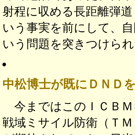
射程に収める長距離弾道
いう事実を前にして、自
いう問題を突きつけられ
中松博士が既にＤＮＤ
今まではこのＩＣＢＭ
戦域ミサイル防衛（ＴＭＤ＝Thea