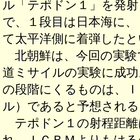
ル「テポドン１」を発射
で、１段目は日本海に、
て太平洋側に着弾したと
北朝鮮は、今回の実験
道ミサイルの実験に成功
の段階にくるものは、Ｉ
ル）であると予想される
テポドン１の射程距離は1
れ、ＩＣＢＭよりもはる