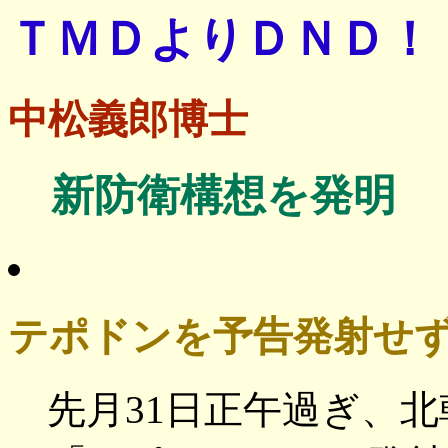
ＴＭＤよりＤＮＤ！
中松義郎博士
新防衛構想を発明
テポドンを予告発射せ
先月31日正午過ぎ、北