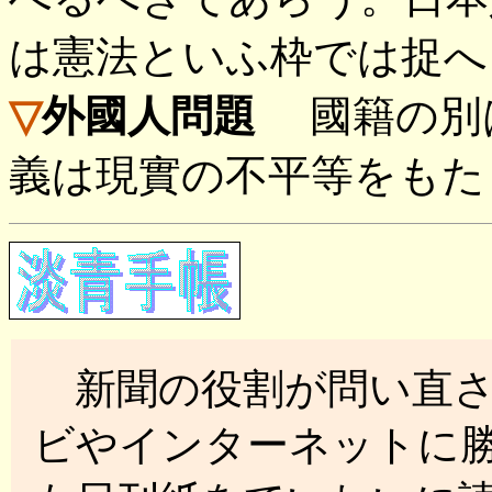
は憲法といふ枠では捉へ
▽
外國人問題
國籍の別は
義は現實の不平等をも
新聞の役割が問い直さ
ビやインターネットに