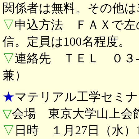
関係者は無料。その他は5
▽
申込方法 ＦＡＸで左
信。定員は100名程度。
▽
連絡先 ＴＥＬ ０３
兼）
★
マテリアル工学セミナ
▽
会場 東京大学山上会館
▽
日時 １月27日（水）1