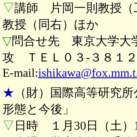
▽
講師 片岡一則教授（
教授（同右）ほか
▽
問合せ先 東京大学大
攻 ＴＥＬ０３-３８１２
E-mail:
ishikawa@fox.mm.t.
★
（財）国際高等研究所
形態と今後」
▽
日時 １月30日（土）1