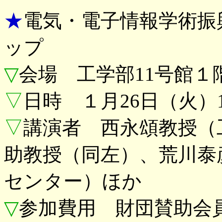
★
電気・電子情報学術振
ップ
▽
会場 工学部11号館１
▽
日時 １月26日（火）1
▽
講演者 西永頌教授（
助教授（同左）、荒川泰
センター）ほか
▽
参加費用 財団賛助会