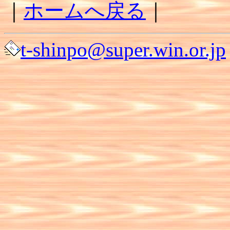
｜
ホームへ戻る
｜
t-shinpo@super.win.or.jp