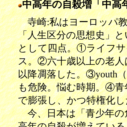
中高年の自殺増「中高
寺崎:私はヨーロッパ教
「人生区分の思想史」と
として四点。①ライフサ
ス。②六十歳以上の老人
以降凋落した。③yout
も危険。悩む時期。④青
で膨張し、かつ特権化し
今、日本は「青少年の
高年の自殺が増えている