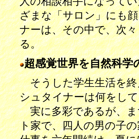
人の相談相手になってい
ざまな「サロン」にも顔
ナーは、その中で、次々
る。
超感覚世界を自然科学
そうした学生生活を終え
シュタイナーは何をして
実に多彩であるが、ま
ト家で、四人の男の子の