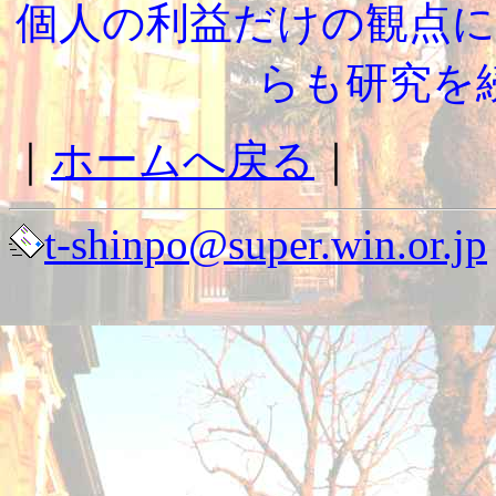
個人の利益だけの観点
らも研究を
｜
ホームへ戻る
｜
t-shinpo@super.win.or.jp