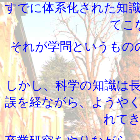
すでに体系化された知
てこ
それが学問というもの
しかし、科学の知識は
誤を経ながら、ようや
れて