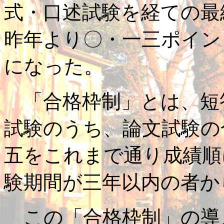
式・口述試験を経ての最
昨年より〇・一三ポイン
になった。
「合格枠制」とは、短
試験のうち、論文試験の
五をこれまで通り成績順
験期間が三年以内の者か
この「合格枠制」の導