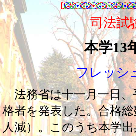
司法試
本学13
フレッシ
法務省は十一月一日、
格者を発表した。合格総
人減）。このうち本学出