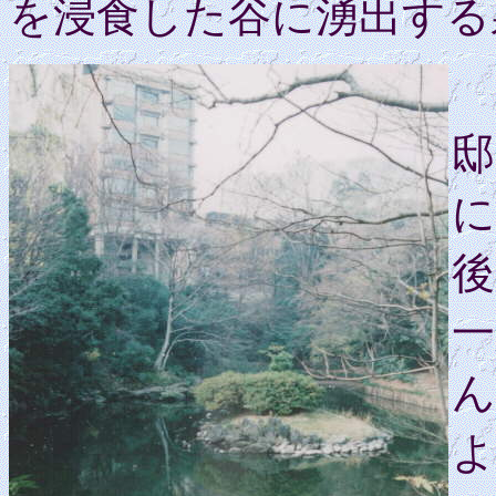
を浸食した谷に湧出する
邸
に
後
一
ん
よ