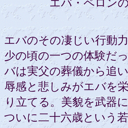
エバ・ペロン
エバのその凄じい行動
少の頃の一つの体験だ
バは実父の葬儀から追
辱感と悲しみがエバを
り立てる。美貌を武器
ついに二十六歳という