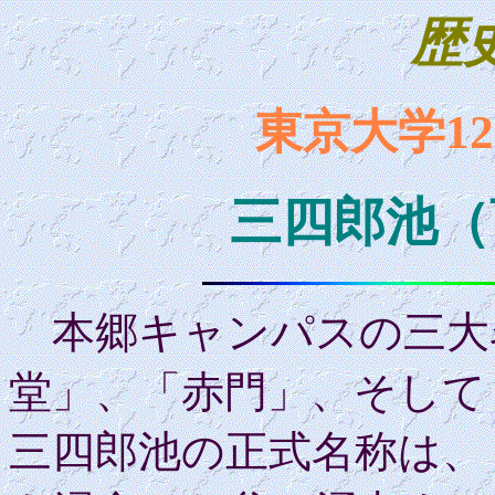
歴
東京大学1
三四郎池（
本郷キャンパスの三大
堂」、「赤門」、そして
三四郎池の正式名称は、