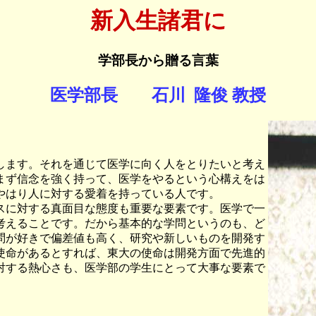
新入生諸君に
学部長から贈る言葉
医学部長 石川 隆俊 教授
します。それを通じて医学に向く人をとりたいと考え
まず信念を強く持って、医学をやるという心構えをは
やはり人に対する愛着を持っている人です。
スに対する真面目な態度も重要な要素です。医学で一
考えることです。だから基本的な学問というのも、ど
問が好きで偏差値も高く、研究や新しいものを開発す
使命があるとすれば、東大の使命は開発方面で先進的
対する熱心さも、医学部の学生にとって大事な要素で