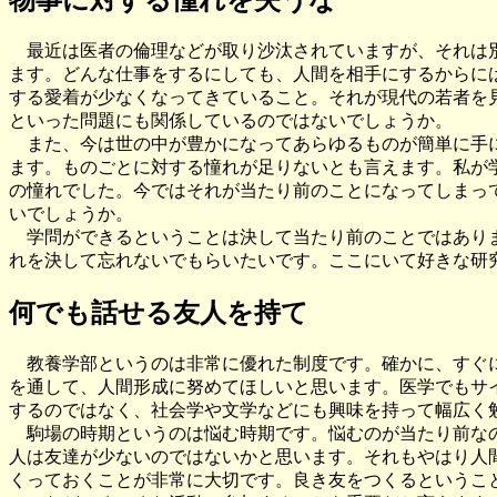
物事に対する憧れを失うな
最近は医者の倫理などが取り沙汰されていますが、それは
ます。どんな仕事をするにしても、人間を相手にするからに
する愛着が少なくなってきていること。それが現代の若者を
といった問題にも関係しているのではないでしょうか。
また、今は世の中が豊かになってあらゆるものが簡単に手
ます。ものごとに対する憧れが足りないとも言えます。私が
の憧れでした。今ではそれが当たり前のことになってしまっ
いでしょうか。
学問ができるということは決して当たり前のことではあり
れを決して忘れないでもらいたいです。ここにいて好きな研
何でも話せる友人を持て
教養学部というのは非常に優れた制度です。確かに、すぐに
を通して、人間形成に努めてほしいと思います。医学でもサ
するのではなく、社会学や文学などにも興味を持って幅広く
駒場の時期というのは悩む時期です。悩むのが当たり前なの
人は友達が少ないのではないかと思います。それもやはり人
くっておくことが非常に大切です。良き友をつくるというこ