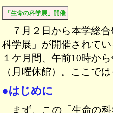
「生命の科学展」開催
７月２日から本学総合
科学展」が開催されてい
１ケ月間、午前10時か
（月曜休館）。ここでは
●はじめに
まず、この「生命の科