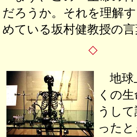
だろうか。それを理解す
めている坂村健教授の言
◇ 
地球上
くの生
うして
ったと