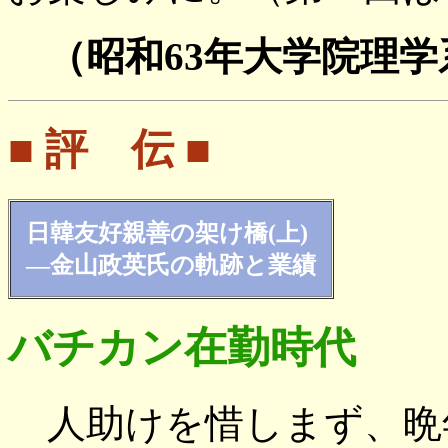
（昭和63年大学院理
■ 評 伝 ■
日韓友好親善の架け橋(上)
―金山政英氏の軌跡と業績
バチカン在勤時代
人助けを惜しまず、晩