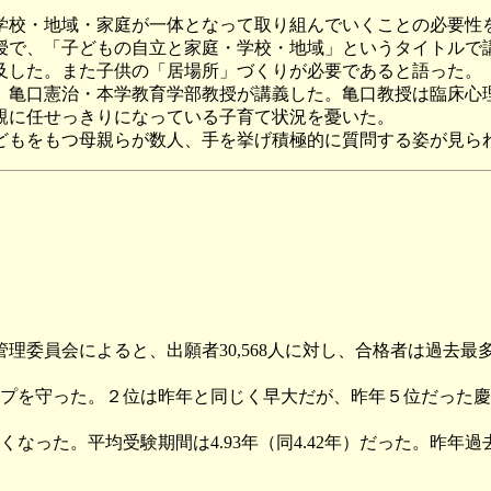
校・地域・家庭が一体となって取り組んでいくことの必要性
で、「子どもの自立と家庭・学校・地域」というタイトルで
及した。また子供の「居場所」づくりが必要であると語った。
亀口憲治・本学教育学部教授が講義した。亀口教授は臨床心
親に任せっきりになっている子育て状況を憂いた。
もをもつ母親らが数人、手を挙げ積極的に質問する姿が見ら
委員会によると、出願者30,568人に対し、合格者は過去最多の81
トップを守った。２位は昨年と同じく早大だが、昨年５位だった
高くなった。平均受験期間は4.93年（同4.42年）だった。昨