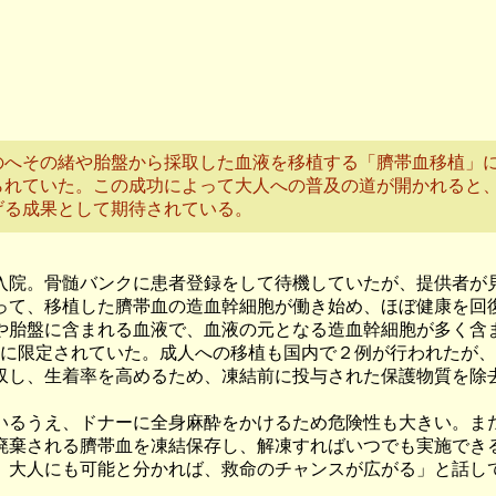
のへその緒や胎盤から採取した血液を移植する「臍帯血移植」
られていた。この成功によって大人への普及の道が開かれると
げる成果として期待されている。
入院。骨髄バンクに患者登録をして待機していたが、提供者が見
って、移植した臍帯血の造血幹細胞が働き始め、ほぼ健康を回復
胎盤に含まれる血液で、血液の元となる造血幹細胞が多く含
供に限定されていた。成人への移植も国内で２例が行われたが
し、生着率を高めるため、凍結前に投与された保護物質を除
るうえ、ドナーに全身麻酔をかけるため危険性も大きい。ま
廃棄される臍帯血を凍結保存し、解凍すればいつでも実施できる
大人にも可能と分かれば、救命のチャンスが広がる」と話し