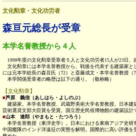
文化勲章・文化功労者
森亘元総長が受章
本学名誉教授から４人
1998年度の文化勲章受章者５人と文化功労者15人が23日
文化勲章には本学名誉教授から、戦後を代表する建築家とし
には元本学総長の森亘氏（72）と斎藤成文・本学名誉教授（7
本学関係受章者の略歴は以下の通り。（敬称略）
【文化勲章】
■
芦原 義信（あしはら・よしのぶ）
建築家。本学名誉教授、武蔵野美術大学名誉教授。日本建築
芸術選奨文部大臣賞を受賞。国立歴史民俗博物館の建築設計で
■
山本 達郎（やまもと・たつろう）
本学名誉教授（東洋史学）。日本における東南アジア史研究
中国艦隊のインド洋遠征の実態を解明。国際的に高い評価を受
務めた。