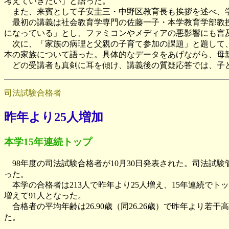
考えていきたい」と語った。
また、来賓として子安圭三・中野区教育長も挨拶を述べ、学
最初の講義は社会教育学専門の佐藤一子・本学教育学部教授
になっている」とし、ファミコンやメディアの悪影響にも言
次に、「家族の病理と父親の子育て参加の課題」と題して、
本の家族について語った。具体的なデータをあげながら、母
どの受講者も真剣に耳を傾け、講義後の質疑応答では、子ど
司法試験合格者
昨年より25人増加
本学15年連続トップ
98年度の司法試験合格者が10月30日発表された。司法試験管理
った。
本学の合格者は213人で昨年より25人増え、15年連続で
増えて91人となった。
合格者の平均年齢は26.90歳（同26.26歳）で昨年より若干
た。