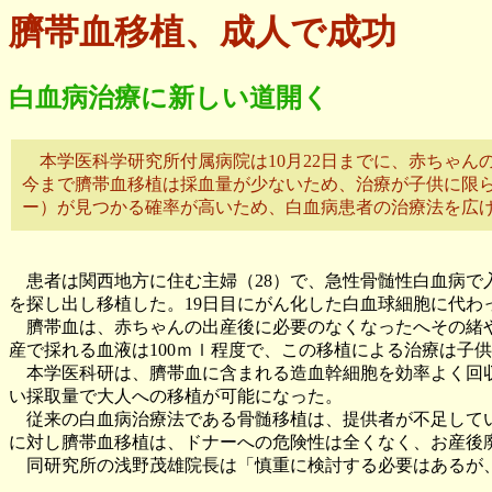
臍帯血移植、成人で成功
白血病治療に新しい道開く
本学医科学研究所付属病院は10月22日までに、赤ちゃん
今まで臍帯血移植は採血量が少ないため、治療が子供に限
ー）が見つかる確率が高いため、白血病患者の治療法を広
患者は関西地方に住む主婦（28）で、急性骨髄性白血病で
を探し出し移植した。19日目にがん化した白血球細胞に代わ
臍帯血は、赤ちゃんの出産後に必要のなくなったへその緒や
産で採れる血液は100ｍｌ程度で、この移植による治療は子
本学医科研は、臍帯血に含まれる造血幹細胞を効率よく回収
い採取量で大人への移植が可能になった。
従来の白血病治療法である骨髄移植は、提供者が不足してい
に対し臍帯血移植は、ドナーへの危険性は全くなく、お産後
同研究所の浅野茂雄院長は「慎重に検討する必要はあるが、