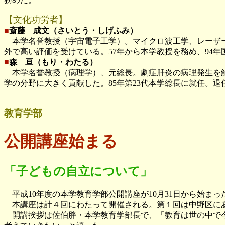
【文化功労者】
■
斎藤 成文（さいとう・しげふみ）
本学名誉教授（宇宙電子工学）。マイクロ波工学、レーザー
外で高い評価を受けている。57年から本学教授を務め、94
■
森 亘（もり・わたる）
本学名誉教授（病理学）、元総長。劇症肝炎の病理発生を解
学の分野に大きく貢献した。85年第23代本学総長に就任。
教育学部
公開講座始まる
「子どもの自立について」
平成10年度の本学教育学部公開講座が10月31日から始ま
本講座は計４回にわたって開催される。第１回は中野区にあ
開講挨拶は佐伯胖・本学教育学部長で、「教育は世の中で今