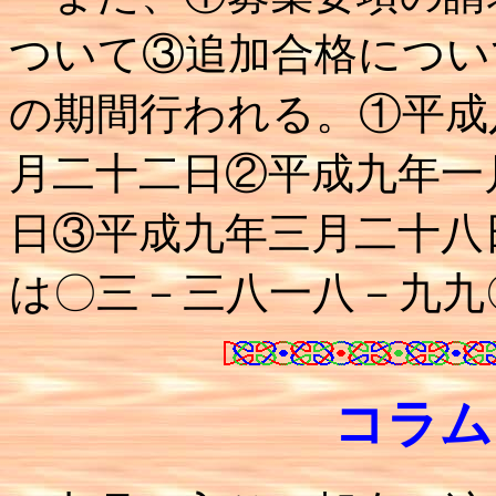
ついて③追加合格につい
の期間行われる。①平成
月二十二日②平成九年一
日③平成九年三月二十八
は〇三－三八一八－九九
コラム