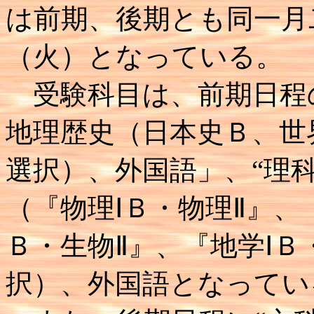
は前期、後期とも同一月
（火）となっている。
受験科目は、前期日程の
地理歴史（日本史Ｂ、世
選択）、外国語」、“理
（『物理ⅠＢ・物理Ⅱ』、
Ｂ・生物Ⅱ』、『地学ⅠＢ
択）、外国語となってい