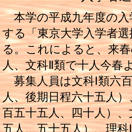
本学の平成九年度の入
する「東京大学入学者選
る。これによると、来春
人、文科Ⅱ類で十人今春
募集人員は文科Ⅰ類六百
人、後期日程六十五人）
百五十五人、四十人）、
五人、五十五人）、理科