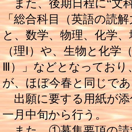
また、後期日程に“文科
「総合科目（英語の読解
と、数学、物理、化学、
（理Ⅰ）や、生物と化学
Ⅲ）」などとなっており
が、ほぼ今春と同じであ
出願に要する用紙が添
一月中旬から行う。
また、①募集要項の請