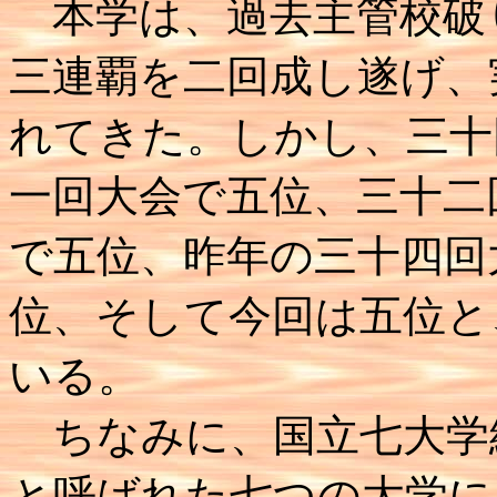
本学は、過去主管校破
三連覇を二回成し遂げ、
れてきた。しかし、三十
一回大会で五位、三十二
で五位、昨年の三十四回
位、そして今回は五位と
いる。
ちなみに、国立七大学
と呼ばれた七つの大学に