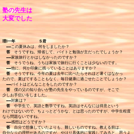
塾の先生は

理Ⅰ一年　　　　　　Ｓ君
――
この夏休みは、何をしましたか？

答　
そうですね。帰省して、バイトと勉強が主だったでしょうか？

――
家族旅行とかはしなかったのですか？

答　
そうでうね、うちは家族で旅行に行くことは少ないのです。

――
他に、何か印象に残っていることはありますか？

答　
そうですね。今年の夏は去年に比べたらそれほど暑くはなかっ

たので、夏ばてすることもなく、毎日健康に過ごせたことでしょうか？

――
バイトはどんなことをしたのですか？

答　
僕の父の知り合いが塾の先生をやっているのですが、そこで

少しお手伝いをしました。

――
対象は？

答　
中学生で、英語と数学ですね。英語はそんなには得意という

わけではないので、ちょっとどうかな、とは思ったのですが、中学生程度

なら問題ないですね。

――
感想はどうですか？

答　
自分で想像していたよりも、難しいものですね。教える前は、

自分なりの理想があるのですが、やはり具体的に実践してみると、思うよ
