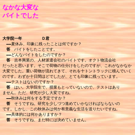
なかな大変な

大学院一年　　　　　Ｄ君
――
夏休み、印象に残ったことは何ですか？

答　
バイトをしたことです。

――
どんなバイトをしたのですか？

答　
吉本興業の、人材派遣会社のバイトです。オクト物流会社

だったと思います。そこで荷物の仕分けをしたのですが、これがなかなか

大変でした。重い荷物が流れてきて、それを十トントラックに積んでいく

のです。わずか十日間ほどでしたが、とても印象に残っています。

――
テストはないのですか？

答　
はい。大学院生で、授業もとっていないので、テストはあり

ません。ただ、研究が少し大変ですね。

――
秋休みは何をする予定ですか？

答　
そうですね。研究を少しづつ進めていかなければならないの

です。しかし、この秋休みは何か有意義な生活を送りたいですね。

――
具体的には何かありますか？

答　