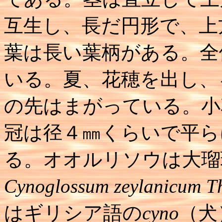
互生し、長だ円形で、上
葉は長い葉柄がある。全
いる。夏、花穂を出し、
の先はまがっている。小
冠は径４㎜くらいで平ら
る。オオルリソウは大瑠
Cynoglossum zeylanicum T
はギリシア語の
cyno
（犬