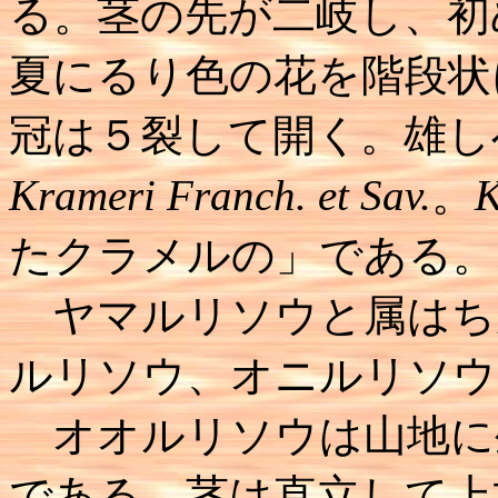
る。茎の先が二岐し、初
夏にるり色の花を階段状
冠は５裂して開く。雄し
Krameri Franch. et Sav.
。
K
たクラメルの」である。
ヤマルリソウと属はち
ルリソウ、オニルリソウ
オオルリソウは山地に生
である。茎は直立して上