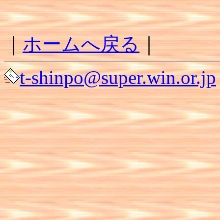
｜
ホームへ戻る
｜
t-shinpo@super.win.or.jp