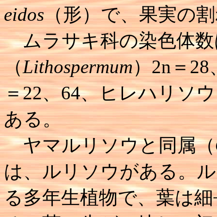
eidos
（形）で、果実の割
ムラサキ科の染色体数
（
Lithospermum
）2n＝2
＝22、64、ヒレハリソ
ある。
ヤマルリソウと同属（
は、ルリソウがある。ル
る多年生植物で、葉は細