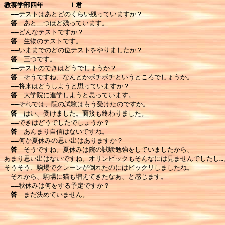
教養学部四年　　　　Ｉ君
――
テストはあとどのくらい残っていますか？

答　
あと二つほど残っています。

――
どんなテストですか？

答　
生物のテストです。

――
いままでのどの位テストをやりましたか？

答　
三つです。

――
テストのできはどうでしょうか？

答　
そうですね、なんとかボチボチというところでしょうか。

――
将来はどうしようと思っていますか？

答　
大学院に進学しようと思っています。

――
それでは、院の試験はもう受けたのですか。

答　
はい、受けました。面接も終わりました。

――
できはどうでしたでしょうか？

答　
あんまり自信はないですね。

――
何か夏休みの思い出はありますか？

答　
そうですね。夏休みは院の試験勉強をしていましたから、

あまり思い出はないですね。オリンピックもそんなには見ませんでしたし…。
そうそう、駒場でクレーンが倒れたのにはビックリしましたね。

　それから、駒場に猫も増えてきたなあ、と感じます。

――
秋休みは何をする予定ですか？

答　