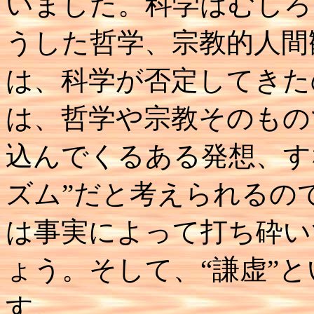
いました。科学はむしろ
うした哲学、宗教的人間
は、科学が否定してきた
は、哲学や宗教そのもの
込んでくるある発想、す
ズム”だと考えられるの
は事実によって打ち砕い
ょう。そして、“謙虚”
す。