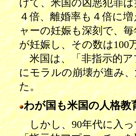
けて、米国の凶悪犯罪は
４倍、離婚率も４倍に増
ャーの妊娠も深刻で、毎年
が妊娠し、その数は100
米国は、「非指示的ア
にモラルの崩壊が進み、
た。
わが国も米国の人格教
しかし、90年代に入っ