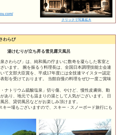
sou.com/
クリックで写真拡大
さわらび
湯けむりが立ち昇る雪見露天風呂
温泉さわらび」は、純和風の佇まいに数奇を凝らした客室と
ざいます。 腕を振るう料理長は、全国日本調理技能士会連
いて文部大臣賞を、平成17年度には全技連マイスター認定
表彰を受けております。 当館自慢の料理をぜひ一度ご賞味
ム・ナトリウム硫酸塩泉」切り傷、やけど、慢性皮膚病、動
があり、地元でも温まりの湯として人気がございます。 日
天風呂、貸切風呂などがお楽しみ頂けます。
スキー場もございますので、スキー・スノーボード旅行にも