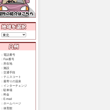
：電話番号
：Fax番号
：所在地
：施設
：交通手段
：テニスコート
：最寄りの温泉
：インターチェンジ
：駐車場
：料金
：E-mail
：ホームページ
：体育館