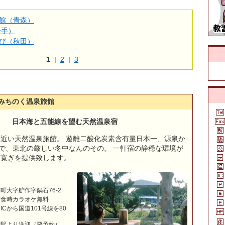
館（青森）
岩手）
び（秋田）
1
|
2
|
3
 みちのく温泉旅館
日本海と五能線を望む天然温泉宿
近い天然温泉旅館。 遊離二酸化炭素含有量日本一、源泉か
泉で、東北の厳しい冬中なんのその。 一軒宿の静穏な環境が
と寛ぎを提供致します。
町大字舮作字鍋石76-2
夕食時カラオケ無料
Cから国道101号線を80
山駅より送迎（要予約）