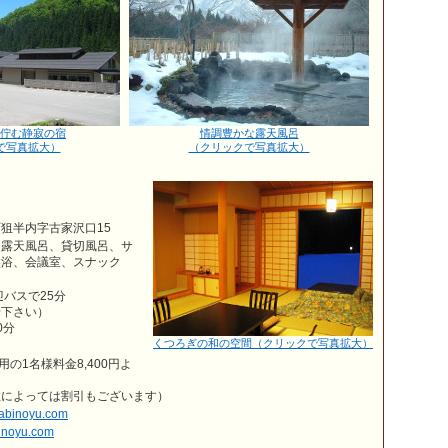
佇む静寂の宿
情調豊かな露天風呂
で写真拡大）
（クリックで写真拡大）
狙半内字古家沢口15
、露天風呂、貸切風呂、サ
盤浴、会議室、スナック
迎バスで25分
せ下さい）
0分
くつろぎの和の空間（クリックで写真拡大）
用の1名様料金8,400円よ
数によっては割引もございます）
abinoyu.com
binoyu.com