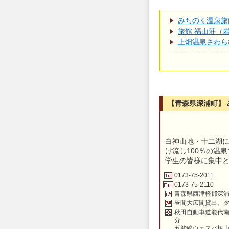
みちのく温泉旅
旅館 福山荘（
上畑温泉さわら
【青森県深浦町】
白神山地・十二湖に
け流し100％の温
学生の皆様に集中
0173-75-2011
0173-75-2110
青森県西津軽郡深浦
昼間大広間貸出、
秋田自動車道能代南I
分
五能線ウェスパ椿