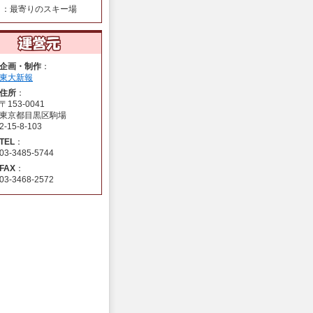
：最寄りのスキー場
企画・制作
：
東大新報
住所
：
〒153-0041
東京都目黒区駒場
2-15-8-103
TEL
：
03-3485-5744
FAX
：
03-3468-2572