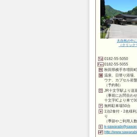
大自然の中に
（クリック
0182-55-5050
0182-55-5055
秋田県横手市増田町
温泉、日替り浴場
ウナ、カプセル岩
（予約制）
JR十文字駅より送
（事前にお問合わ
十文字ICより車で3
無料駐車場50台
1泊2食付・2名様利
り
（季節やご利用人
k-sawarabi@sawar
http://www.sawara