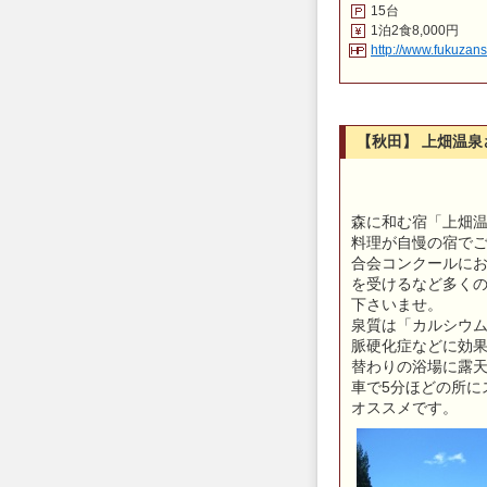
15台
1泊2食8,000円
http://www.fukuzan
【秋田】 上畑温泉
森に和む宿「上畑
料理が自慢の宿でご
合会コンクールにお
を受けるなど多くの
下さいませ。
泉質は「カルシウ
脈硬化症などに効果
替わりの浴場に露
車で5分ほどの所に
オススメです。