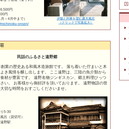
,500円
00円
1月～4月中まで）
夕陽と列車を望む露天風呂
（クリックで写真拡大）
jp/michinoku-onsen/
山荘
民話のふるさと遠野郷
年創業の歴史ある和風木造旅館です。 落ち着いた佇まいと木
よき風情を醸し出します。 ここ遠野は、三陸の魚介類から
食材が豊富です。 遠野名物ジンギスカン、郷土料理ひっつ
さい。 お客様から御好評を頂いております。 遠野物語の世
の大切な時間をおすごしくださいませ。
5-30
小風呂（貸切可）
－遠野駅