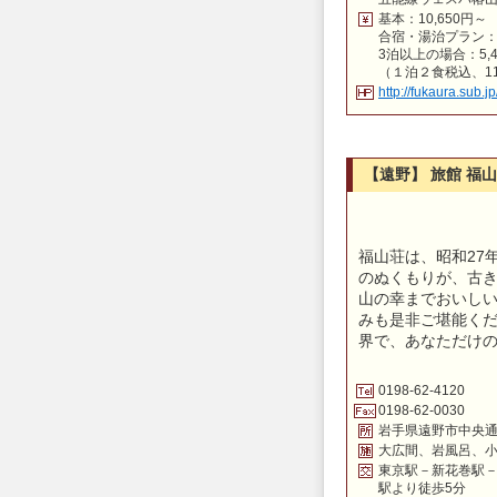
基本：10,650円～
合宿・湯治プラン：6
3泊以上の場合：5,4
（１泊２食税込、1
http://fukaura.sub.
【遠野】 旅館 福
福山荘は、昭和27
のぬくもりが、古き
山の幸までおいしい
みも是非ご堪能くだ
界で、あなただけ
0198-62-4120
0198-62-0030
岩手県遠野市中央通り
大広間、岩風呂、
東京駅－新花巻駅
駅より徒歩5分