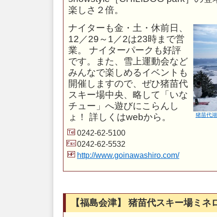
楽しさ２倍。
ナイターも金・土・休前日、
12／29～1／2は23時まで営
業。 ナイターパークも好評
です。また、雪上運動会など
みんなで楽しめるイベントも
開催しますので、ぜひ猪苗代
スキー場中央、略して「いな
チュー」へ遊びにこらんし
ょ！ 詳しくはwebから。
猪苗代湖
0242-62-5100
0242-62-5532
http://www.goinawashiro.com/
【福島会津】 猪苗代スキー場ミネ