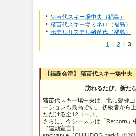
猪苗代スキー場中央（福島）
猪苗代スキー場ミネロ（福島）
ホテルリステル猪苗代（福島）
1
|
2
|
3
【福島会津】 猪苗代スキー場中央
訪れるたび、新た
猪苗代スキー場中央は、北に磐梯山
ーションも最高です。 初級者から
ただける全12コース。
さらに、今シーズンは「Re:born
［連動宣言］。
snowstyle［CHILIDOG par