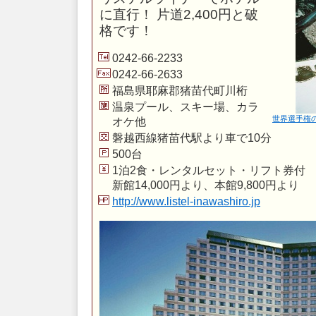
に直行！ 片道2,400円と破
格です！
0242-66-2233
0242-66-2633
福島県耶麻郡猪苗代町川桁
温泉プール、スキー場、カラ
世界選手権
オケ他
磐越西線猪苗代駅より車で10分
500台
1泊2食・レンタルセット・リフト券付
新館14,000円より、本館9,800円より
http://www.listel-inawashiro.jp