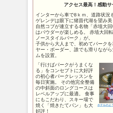
アクセス最高！感動サ
インターから車で8ｋｍ、道路状況
ゲレンデは眼下に猪苗代湖を望み美
自然コブが連立する名物「赤埴大回
はパウダーが楽しめる。 赤埴大回
ノースタイルパーク」が。
子供から大人まで、初めてパークを
ヤー・ボーダー、誰でも滑りながら
ムを設置。
「行けばパークがうまくな
る」をコンセプトに大好評
の初心者パークレッスンを
毎日実施。 その他完全整備
の中斜面のロングコースは
レベルアップに最適。 食事
にもこだわり、スキー場で
焼く「焼きたてパン」も大
ホテルのよ
好評！