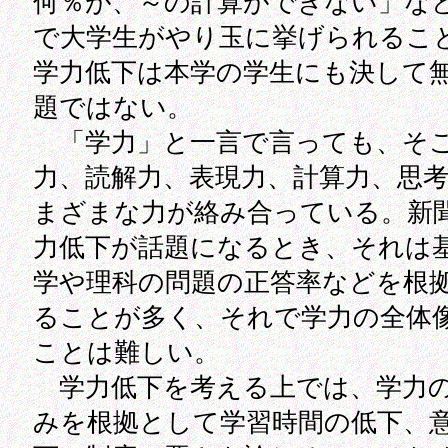
何％が、～の計算ができない」な
で大学生がやり玉に挙げられるこ
学力低下は本学の学生にも決して
題ではない。
「学力」と一言で言っても、そ
力、読解力、表現力、計算力、思
まざまな力が絡み合っている。新
力低下が話題になるとき、それは
学や理科の問題の正答率などを根
ることが多く、それで学力の全体
ことは難しい。
学力低下を考える上では、学力
みを根拠として学習時間の低下、