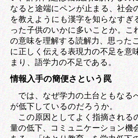
なると途端にペンが止まる、社会
を教えようにも漢字を知らなすぎ
った子供のいかに多いことか。こ
の意味を理解する読解力、思った
に正しく伝える表現力の不足を意
まり、語学力の不足である。
情報入手の簡便さという罠
では、なぜ学力の土台ともなる
が低下しているのだろうか。
この原因としてよく指摘される
量の低下、コミュニケーション機