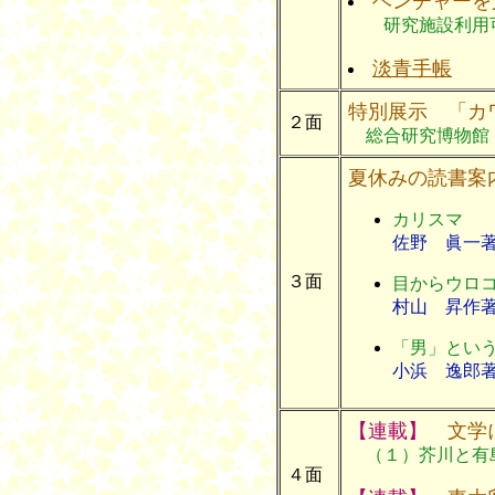
ベンチャーを
研究施設利用
淡青手帳
特別展示 「カ
２面
総合研究博物館
夏休みの読書案
カリスマ
佐野 眞一
３面
目からウロ
村山 昇作
「男」とい
小浜 逸郎
【連載】
文学に
（１）芥川と有
４面