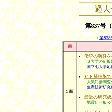
過去
第837号（
第83
面
伝統の演舞を
６大学の応援
国立七大学応援
ヒト肺細胞で
大気汚染調査
生産技術研究所
１面
最近の研究成
地震研一般公