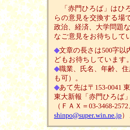
「赤門ひろば」はひろ
らの意見を交換する場
政治、経済、大学問題
なご意見をお待ちして
◆
文章の長さは500字以
どもお待ちしています
◆
職業、氏名、年齢、住
も可）。
◆
あて先は〒153-0041
東大新報「赤門ひろば
（ＦＡＸ＝03-3468-2572
shinpo@super.win.ne.jp
）