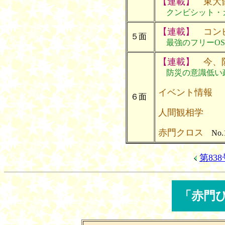
【連載】
東大留
クンビシット・
【連載】
コンピ
５面
最強のフリーOS 
【連載】
今、防
防災の意識低い
イベント情報
６面
人間観相学
赤門クロス
No.1
第83
「赤門