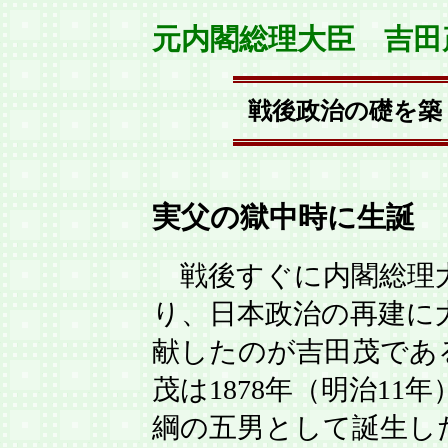
元内閣総理大臣 吉田
戦後政治の礎を築
実父の獄中時に生誕
戦後すぐに内閣総理
り、日本政治の再建に
献したのが吉田茂であ
茂は1878年（明治11
綱の五男として誕生し