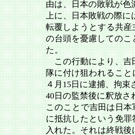
由は、日本の敗戦が色
上に、日本敗戦の際に
転覆しようとする共産
の台頭を憂慮してのこ
た。
この行動により、吉
隊に付け狙われること
４月15日に逮捕、拘束
40日の監禁後に釈放さ
このことで吉田は日本
に抵抗したという免罪
入れた。それは終戦後