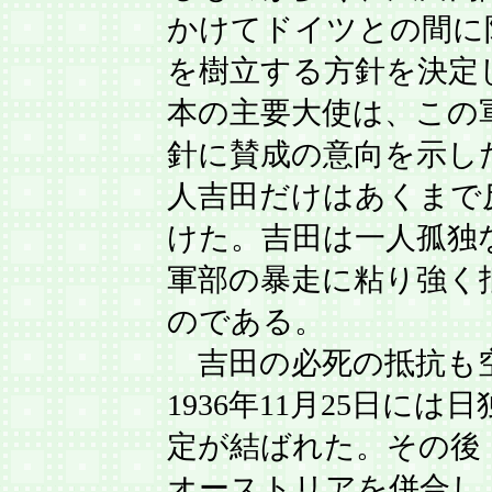
かけてドイツとの間に
を樹立する方針を決定
本の主要大使は、この
針に賛成の意向を示し
人吉田だけはあくまで
けた。吉田は一人孤独
軍部の暴走に粘り強く
のである。
吉田の必死の抵抗も
1936年11月25日には
定が結ばれた。その後
オーストリアを併合し