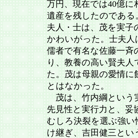
万円、現在では40億に
遺産を残したのである
夫人・士は、茂を実子
かわいがった。士夫人
儒者で有名な佐藤一斉
り、教養の高い賢夫人
た。茂は母親の愛情に
とはなかった。
茂は、竹内綱という
先見性と実行力と、妥
むしろ決裂を選ぶ強い
け継ぎ、吉田健三とい