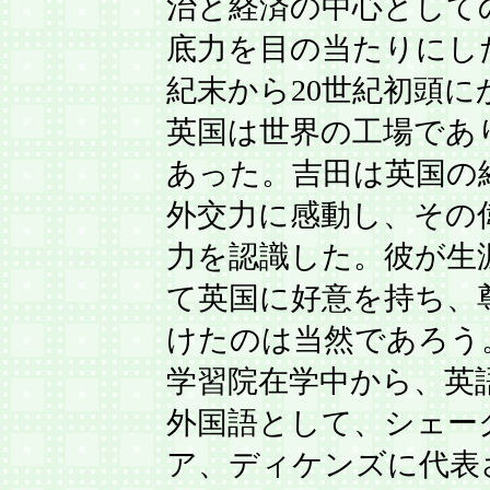
治と経済の中心として
底力を目の当たりにした
紀末から20世紀初頭に
英国は世界の工場であ
あった。吉田は英国の
外交力に感動し、その
力を認識した。彼が生
て英国に好意を持ち、
けたのは当然であろう
学習院在学中から、英
外国語として、シェー
ア、ディケンズに代表