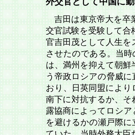
外交官として中国に勤
吉田は東京帝大を卒
交官試験を受験して合
官吉田茂として人生を
させたのである。当時
は、満州を抑えて朝鮮
う帝政ロシアの脅威に
おり、日英同盟により
南下に対抗するか、そ
露協商によってロシア
を避けるかの瀬戸際に
ていた。当時外務大臣