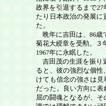
政界を引退するまで27
たり日本政治の発展に
た。
晩年に吉田は、86歳
菊花大綬章を受勲。３
1967年に永眠した。
吉田茂の生涯を振り
ると、彼の強烈な個性
けても信念の強さは見
だった。良い方向に表
屈の闘魂となるが、そ