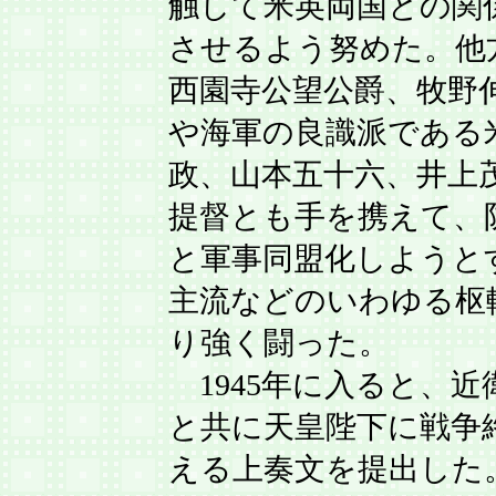
触して米英両国との関
させるよう努めた。他
西園寺公望公爵、牧野
や海軍の良識派である
政、山本五十六、井上
提督とも手を携えて、
と軍事同盟化しようと
主流などのいわゆる枢
り強く闘った。
1945年に入ると、近
と共に天皇陛下に戦争
える上奏文を提出した