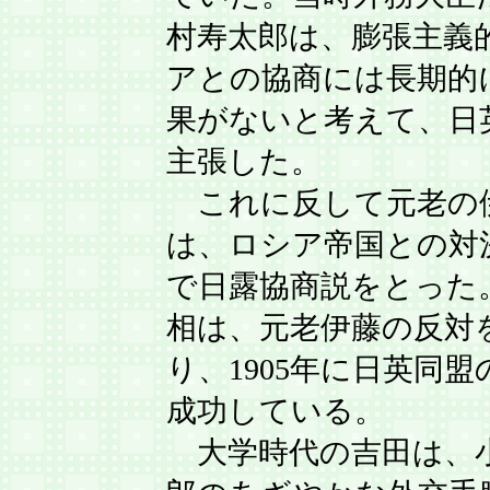
村寿太郎は、膨張主義
アとの協商には長期的
果がないと考えて、日
主張した。
これに反して元老の
は、ロシア帝国との対
で日露協商説をとった
相は、元老伊藤の反対
り、1905年に日英同
成功している。
大学時代の吉田は、