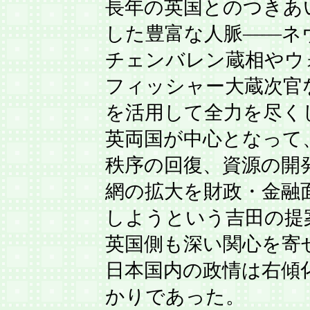
長年の英国とのつきあ
した豊富な人脈――ネ
チェンバレン蔵相やウ
フィッシャー大蔵次官
を活用して全力を尽く
英両国が中心となって
秩序の回復、資源の開
網の拡大を財政・金融
しようという吉田の提
英国側も深い関心を寄
日本国内の政情は右傾
かりであった。