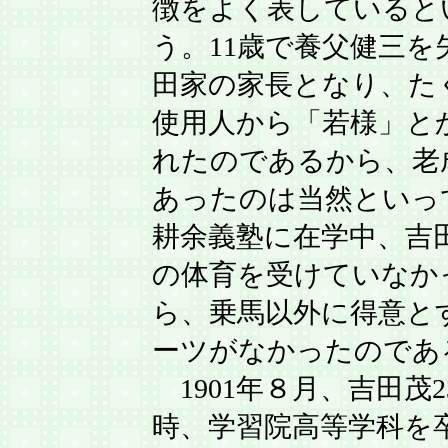
徴をよく表していると
う。11歳で養父健三を
田家の家長となり、た
使用人から「若様」と
れたのであるから、老
あったのは当然といっ
耕余義塾に在学中、吉
の体育を受けていなか
ら、乗馬以外に得意と
ーツがなかったのであ
1901年８月、吉田茂2
時、学習院高等学科を