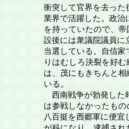
衝突して官界を去った
業界で活躍した。政治
を持っていたので、帝
設後には衆議院議員に
当選している。自信家
りはむしろ決裂を好む
は、茂にもきちんと相
いる。
西南戦争が勃発した
は参戦しなかったもの
八百挺を西郷軍に便宜
が科になり、逮捕され