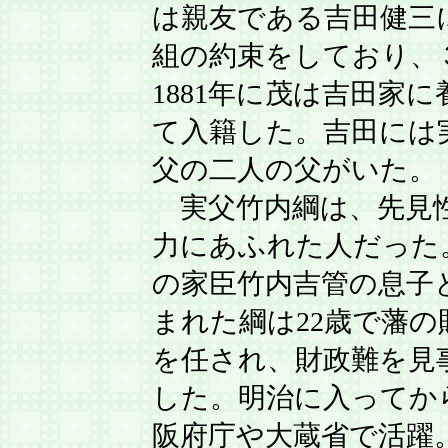
は親友である吉田健三
組の約束をしており、
1881年に茂は吉田家
て入籍した。吉田には
父の二人の父がいた。
実父竹内綱は、先見
力にあふれた人だった
の家臣竹内吉管の息子
まれた綱は22歳で藩の
を任され、財政難を見
した。明治に入ってか
阪府庁や大蔵省で活躍