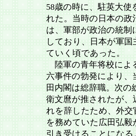
58歳の時に、駐英大使
れた。当時の日本の政
は、軍部が政治の統制
しており、日本が軍国
ていく頃であった。
陸軍の青年将校によ
六事件の勃発により、
田内閣は総辞職。次の
衛文麿が推されたが、
れを辞したため、外交
を務めていた広田弘毅
引き受けることになる