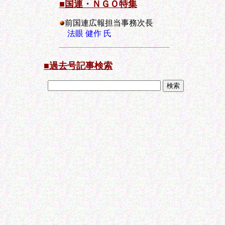
■国連・ＮＧＯ特集
前国連広報担当事務次長
法眼 健作 氏
■過去号記事検索