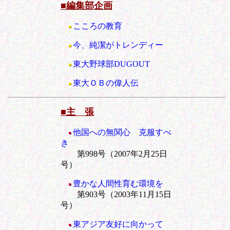
■編集部企画
こころの教育
今、純潔がトレンディー
東大野球部DUGOUT
東大ＯＢの偉人伝
■主 張
他国への無関心 克服すべ
き
第998号（2007年2月25日
号）
豊かな人間性育む環境を
第903号（2003年11月15日
号）
東アジア友好に向かって