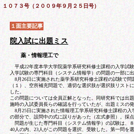
１０７３号（２００９年９月２５日号）
１面主要記事
院入試に出題ミス
薬・情報理工で
平成22年度本学大学院薬学系研究科修士課程の入学試験
入学試験の専門科目（システム情報学）の問題の一部に
8月26日に実施された薬学系研究科修士課程の試験で問
（１）、空所補充問題で、適切な選択肢が選択肢リスト
した。
この問題については全員正解となった。同研究科では出
施時の入試委員長らの確認を行っていたが、出題ミスの
8月25日に実施された情報理工学系研究科修士課程の入
の部分で、設問中の式に誤りがあった（左式参照）。採
問題が生じた専門科目（システム情報学）の試験は、８
40人の内、23人がこの問題を選択、受験した。第一問