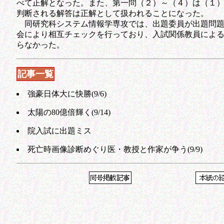
べて正解となった。また、第一問（２）～（４）は（１
判断される解答は正解として扱われることになった。
同研究科システム情報学専攻では、出題委員が出題問題
会により相互チェックを行っており、入試関係教員によ
らなかった。
記事一覧
強豪日体大に快勝(9/6)
太陽の80億倍輝く(9/14)
院入試に出題ミス
死亡時画像診断めぐり医・教授と作家が争う(9/9)