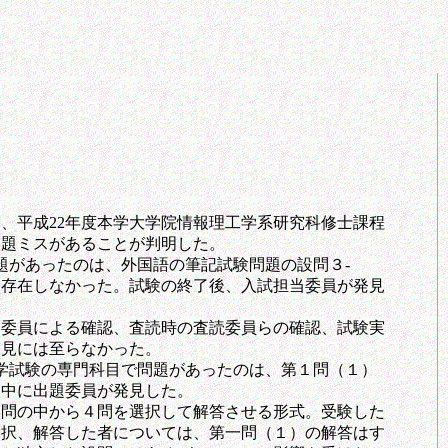
、平成22年度本学大学院情報理工学系研究科修士課程
出題ミスがあることが判明した。
題があったのは、外国語の筆記試験問題の設問３‐
に存在しなかった。試験の終了後、入試担当委員が発見
題委員による確認、査読時の査読委員らの確認、試験実
発見には至らなかった。
学試験の専門科目で問題があったのは、第１問（１）
点中に出題委員が発見した。
問の中から４問を選択して解答させる形式。受験した
を選択、解答した者については、第一問（１）の解答はす