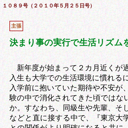
１０８９号（２０１０年５月２５日号）
主張
決まり事の実行で生活リズム
新年度が始まって２カ月近くが
入生も大学での生活環境に慣れる
入学前に抱いていた期待や不安が
験の中で消化されてきた頃ではな
か。すなわち、同級生や先輩、そ
などと直に接する中で、『東京大
との関係がより明確になると共に