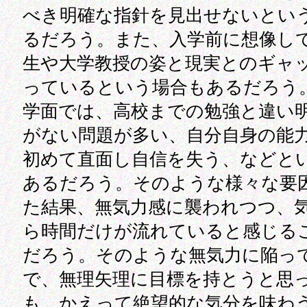
べき明確な指針を見出せないとい
るだろう。また、入学前に想像し
生や大学教授の姿と現実とのギャ
っているという場合もあるだろう
学面では、高校までの勉強と違い
がない問題が多い、自分自身の能
初めて直面し自信を失う、などと
あるだろう。そのような様々な要
た結果、無気力感に襲われつつ、
ら時間だけが流れていると感じる
だろう。そのような無気力に陥っ
で、無理矢理に目標を持とうと思
も、かえって絶望的な気分を味わ