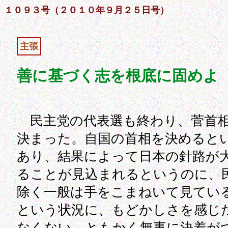
１０９３号（２０１０年９月２５日号）
主張
善に基づく志を根底に固めよ
民主党の代表選も終わり、菅首
決まった。自国の首相を決めると
あり、結果によって日本の針路が
ることが見込まれるというのに、
除く一般は手をこまねいて見てい
という状況に、もどかしさを感じ
なくない。ともかく無事に決着が