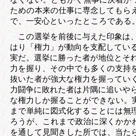
ための本来の仕事に専念してもら
で、一安心といったところである
この選挙を前後に与えた印象は
はり「権力」が動向を支配してい
実だ。選挙に勝った者が地位とそ
力を握り、その中でも多くの支持
抜いた者が強大な権力を握ってい
力闘争に敗れた者は片隅に追いや
な権力しか握ることができない。
まで単純に図式化することには無
ろうが、これまで政治に深くかか
を通して見聞きした所では、当た