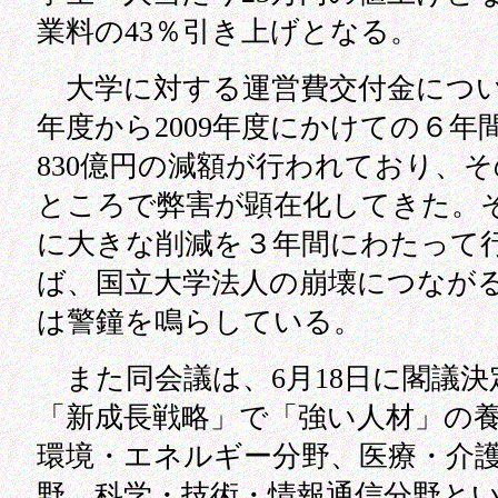
業料の43％引き上げとなる。
大学に対する運営費交付金について
年度から2009年度にかけての６年
830億円の減額が行われており、
ところで弊害が顕在化してきた。
に大きな削減を３年間にわたって
ば、国立大学法人の崩壊につなが
は警鐘を鳴らしている。
また同会議は、6月18日に閣議決
「新成長戦略」で「強い人材」の
環境・エネルギー分野、医療・介
野、科学・技術・情報通信分野と