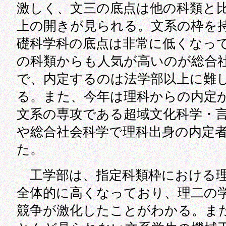
激しく、文三の底点は他の科類と比
上の開きが見られる。文系の枠を
礎科学科の底点は非常に低くなっ
の科類からも人気が高いのが総合
で、内定するのは法学部以上に難
る。また、今年は理科からの内定
文系の専攻である超域文化科学・
や総合社会科学で理科出身の内定
た。
工学部は、指定科類枠における理
全体的に高くなっており、理二の
競争が激化したことがわかる。ま