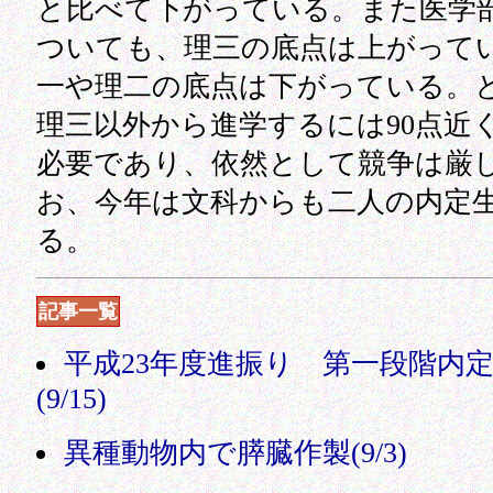
と比べて下がっている。また医学
ついても、理三の底点は上がって
一や理二の底点は下がっている。
理三以外から進学するには90点近
必要であり、依然として競争は厳
お、今年は文科からも二人の内定
る。
記事一覧
平成23年度進振り 第一段階内
(9/15)
異種動物内で膵臓作製(9/3)