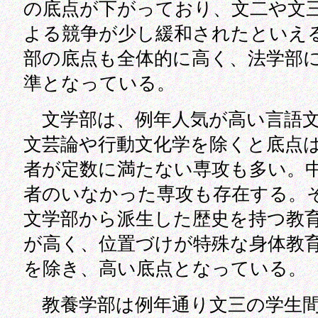
の底点が下がっており、文二や文
よる競争が少し緩和されたといえ
部の底点も全体的に高く、法学部
準となっている。
文学部は、例年人気が高い言語文
文芸論や行動文化学を除くと底点
者が定数に満たない専攻も多い。
者のいなかった専攻も存在する。
文学部から派生した歴史を持つ教
が高く、位置づけが特殊な身体教
を除き、高い底点となっている。
教養学部は例年通り文三の学生間